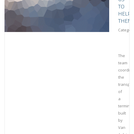
TO
HELP
THEM
Category
The
team
coordin
the
transpor
of
a
terminal
built
by
Van