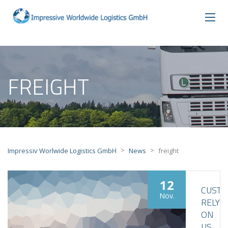
FREIGHT
>
>
Impressiv Worlwide Logistics GmbH
News
freight
12
CUST
Nov.
RELY
ON
US