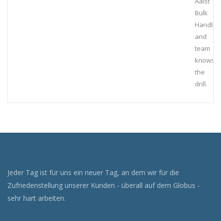
Aalst
Bulk
Handlin
and
team
knows
the
drill.
Jeder Tag ist für uns ein neuer Tag, an dem wir für die
Zufriedenstellung unserer Kunden - überall auf dem Globus -
sehr hart arbeiten.